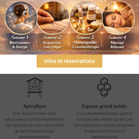
Centre de soins
Boutique
Le centre de soins regroupe
Les produits de la ruche sont
différentes pratiques comme
excellents pour la santé, retrouvez
l'apithérapie, l'acuponcture, la
plus de 300 produits dans notre
Infos et réservations
naturopathie ou encore du Reiki
magasin
Apiculture
Espace grand public
Bien évidemment vous
Pour sensibiliser le plus grand
retrouverez tout l'environnement
nombre, des visites ou encore
de l'apiculture avec des ruches
des expositions seront proposée
et des infrastructures
à l'espace la Ruche à
professionnelles
Sembrancher