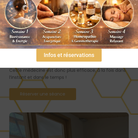
Nos soins complémentaires
Découvrez les soins
d'apithérapie
Une des grandes forces de la médecine naturelle est
que malgré les variations temporelles des produits, leur
Infos et réservations
action reste la même.
Cette médecine est donc plus efficace, à la fois dans
l’instant et dans le temps !
Réserver une séance