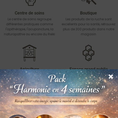
Centre de soins
Boutique
Le centre de soins regroupe
Les produits de la ruche sont
différentes pratiques comme
excellents pour la santé, retrouvez
l'apithérapie, l'acuponcture, la
plus de 300 produits dans notre
naturopathie ou encore du Reiki
magasin
Apiculture
Espace grand public
Bien évidemment vous
Pour sensibiliser le plus grand
retrouverez tout l'environnement
nombre, des visites ou encore
de l'apiculture avec des ruches
des expositions seront proposée
et des infrastructures
à l'espace la Ruche à
professionnelles
Sembrancher